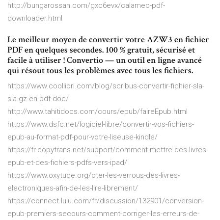
http://bungarossan.com/gxc6evx/calameo-pdf-
downloader.html
Le meilleur moyen de convertir votre AZW3 en fichier
PDF en quelques secondes. 100 % gratuit, sécurisé et
facile à utiliser ! Convertio — un outil en ligne avancé
qui résout tous les problèmes avec tous les fichiers.
https://www.coollibri.com/blog/scribus-convertir-fichier-sla-
sla-gz-en-pdf-doc/
http://www.tahitidocs.com/cours/epub/faireEpub.html
https://www.dsfc.net/logiciel-libre/convertir-vos-fichiers-
epub-au-format-pdf-pour-votre-liseuse-kindle/
https://fr.copytrans.net/support/comment-mettre-des-livres-
epub-et-des-fichiers-pdfs-vers-ipad/
https://www.oxytude.org/oter-les-verrous-des-livres-
electroniques-afin-de-les-lire-librement/
https://connect.lulu.com/fr/discussion/132901/conversion-
epub-premiers-secours-comment-corriger-les-erreurs-de-